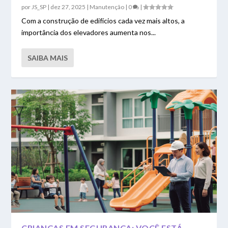
por
JS_SP
|
dez 27, 2025
|
Manutenção
|
0
|
Com a construção de edifícios cada vez mais altos, a
importância dos elevadores aumenta nos...
SAIBA MAIS
CRIANÇAS EM SEGURANÇA: VOCÊ ESTÁ