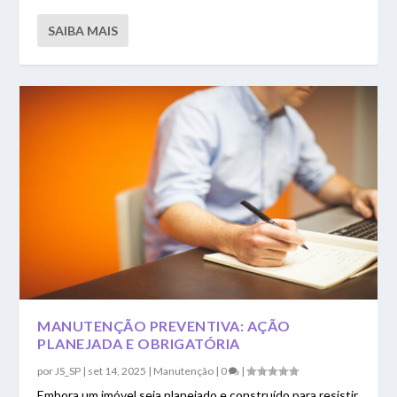
SAIBA MAIS
MANUTENÇÃO PREVENTIVA: AÇÃO
PLANEJADA E OBRIGATÓRIA
por
JS_SP
|
set 14, 2025
|
Manutenção
|
0
|
Embora um imóvel seja planejado e construído para resistir