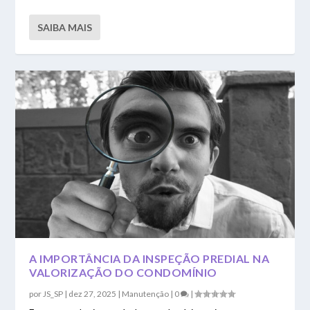
SAIBA MAIS
A IMPORTÂNCIA DA INSPEÇÃO PREDIAL NA
VALORIZAÇÃO DO CONDOMÍNIO
por
JS_SP
|
dez 27, 2025
|
Manutenção
|
0
|