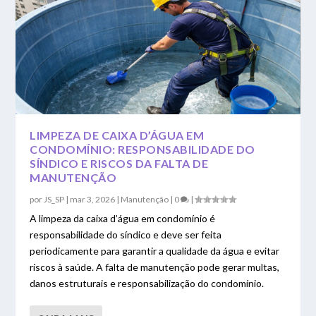
LIMPEZA DE CAIXA D’ÁGUA EM
CONDOMÍNIO: RESPONSABILIDADE DO
SÍNDICO E RISCOS DA FALTA DE
MANUTENÇÃO
por
JS_SP
|
mar 3, 2026
|
Manutenção
|
0
|
A limpeza da caixa d’água em condomínio é
responsabilidade do síndico e deve ser feita
periodicamente para garantir a qualidade da água e evitar
riscos à saúde. A falta de manutenção pode gerar multas,
danos estruturais e responsabilização do condomínio.