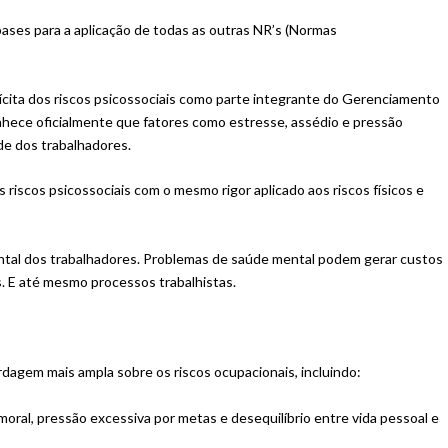
ses para a aplicação de todas as outras NR’s (Normas
lícita dos riscos psicossociais como parte integrante do Gerenciamento
hece oficialmente que fatores como estresse, assédio e pressão
de dos trabalhadores.
s riscos psicossociais com o mesmo rigor aplicado aos riscos físicos e
ental dos trabalhadores. Problemas de saúde mental podem gerar custos
. E até mesmo processos trabalhistas.
rdagem mais ampla sobre os riscos ocupacionais, incluindo:
 moral, pressão excessiva por metas e desequilíbrio entre vida pessoal e