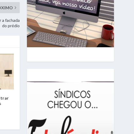
ÓXIMO
r a fachada
do prédio
trar
s