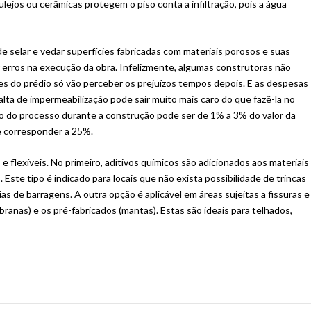
lejos ou cerâmicas protegem o piso conta a infiltração, pois a água
 selar e vedar superfícies fabricadas com materiais porosos e suas
 erros na execução da obra. Infelizmente, algumas construtoras não
s do prédio só vão perceber os prejuízos tempos depois. E as despesas
lta de impermeabilização pode sair muito mais caro do que fazê-la no
to do processo durante a construção pode ser de 1% a 3% do valor da
e corresponder a 25%.
e flexíveis. No primeiro, aditivos químicos são adicionados aos materiais
ste tipo é indicado para locais que não exista possibilidade de trincas
ias de barragens. A outra opção é aplicável em áreas sujeitas a fissuras e
anas) e os pré-fabricados (mantas). Estas são ideais para telhados,