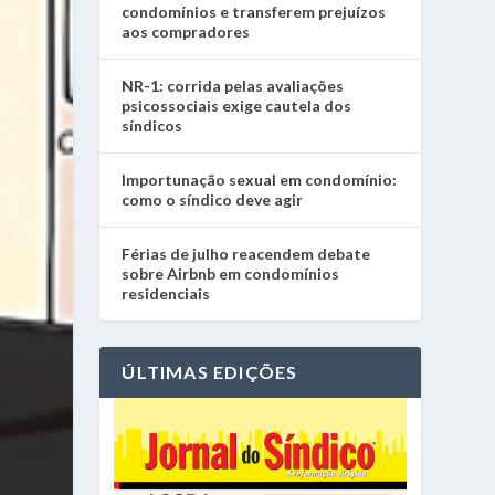
condomínios e transferem prejuízos
aos compradores
NR-1: corrida pelas avaliações
psicossociais exige cautela dos
síndicos
Importunação sexual em condomínio:
como o síndico deve agir
Férias de julho reacendem debate
sobre Airbnb em condomínios
residenciais
ÚLTIMAS EDIÇÕES