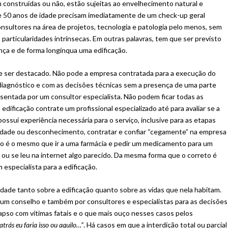
 construídas ou não, estão sujeitas ao envelhecimento natural e
e 50 anos de idade precisam imediatamente de um check-up geral
 consultores na área de projetos, tecnologia e patologia pelo menos, sem
s particularidades intrínsecas. Em outras palavras, tem que ser previsto
nça e de forma longínqua uma edificação.
 ser destacado. Não pode a empresa contratada para a execução do
diagnóstico e com as decisões técnicas sem a presença de uma parte
esentada por um consultor especialista. Não podem ficar todas as
 edificação contrate um profissional especializado até para avaliar se a
ossui experiência necessária para o serviço, inclusive para as etapas
nuidade ou desconhecimento, contratar e confiar “cegamente” na empresa
ção é o mesmo que ir a uma farmácia e pedir um medicamento para um
ou se leu na internet algo parecido. Da mesma forma que o correto é
especialista para a edificação.
lidade tanto sobre a edificação quanto sobre as vidas que nela habitam.
m conselho e também por consultores e especialistas para as decisões
olapso com vítimas fatais e o que mais ouço nesses casos pelos
atrás eu faria isso ou aquilo…”
. Há casos em que a interdição total ou parcial