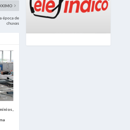
ÓXIMO
na época de
chuvas
ínios,
rma