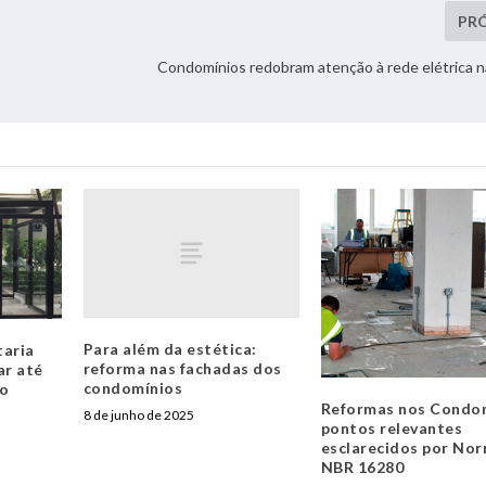
PR
Condomínios redobram atenção à rede elétrica 
Para além da estética:
taria
reforma nas fachadas dos
ar até
condomínios
do
Reformas nos Condom
8 de junho de 2025
pontos relevantes
esclarecidos por No
NBR 16280