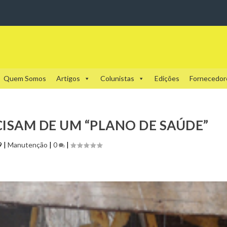
Quem Somos
Artigos
Colunistas
Edições
Fornecedor
CISAM DE UM “PLANO DE SAÚDE”
9
|
Manutenção
|
0
|