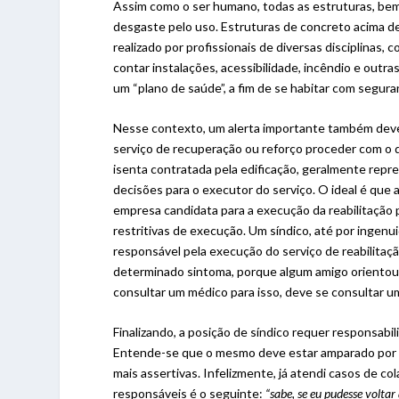
Assim como o ser humano, todas as estruturas, bem
desgaste pelo uso. Estruturas de concreto acima d
realizado por profissionais de diversas disciplinas,
contar instalações, acessibilidade, incêndio e outra
um “plano de saúde”, a fim de se habitar com segura
Nesse contexto, um alerta importante também deve
serviço de recuperação ou reforço proceder com o 
isenta contratada pela edificação, geralmente repr
decisões para o executor do serviço. O ideal é que a
empresa candidata para a execução da reabilitação p
restritivas de execução. Um síndico, até por inge
responsável pela execução do serviço de reabilita
determinado sintoma, porque algum amigo orientou 
consultar um médico para isso, deve se consultar um 
Finalizando, a posição de síndico requer responsabi
Entende-se que o mesmo deve estar amparado por u
mais assertivas. Infelizmente, já atendi casos de c
responsáveis é o seguinte:
“sabe, se eu pudesse voltar 