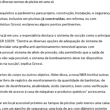
as diversas normas de piscina em uma só.
equisitos e parâmetros para projeto, construção, instalação, e seguranç
cinas, inclusive em piscinas
já construídas
, em reforma, ou com
ícius Grossi, esclareceu alguns pontos pertinentes.
a já em uso, o especialista destaca o sistema de sucção como o principa
NBR 10339. “Dentre as diversas opções de adequação do sistema de
nstalar uma grelha anti aprisionamento removível apenas com
possuir sistema de alívio de pressão, não permitindo que a saída de
so não seja possível, o sistema de bombeamento deve ter dispositivo
 na sucção”, explica Grossi.
artes do corpo ou outros objetos. Além disso, a nova NBR institui outras
r livro de registro de monitoramento da quantidade de banhistas, de
eor de desinfetante, alcalinidade, ácido cianúrico, bem como verificação
ntrole de acesso à casa de máquinas e produtos químicos” acrescenta.
 em local acessível próximo ao tanque da piscina: pelo menos uma caixa
m, com um gancho de segurança; uma boia de aro com diâmetro exterior