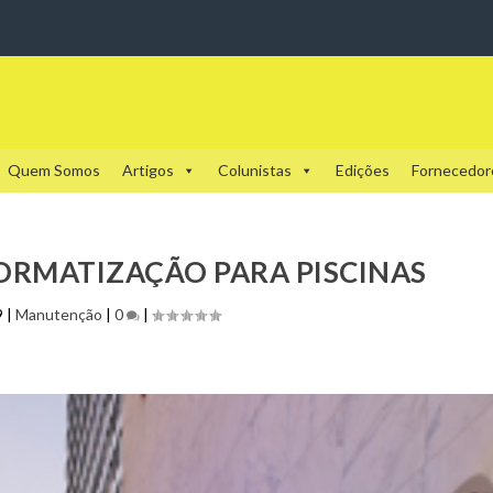
Quem Somos
Artigos
Colunistas
Edições
Fornecedor
ORMATIZAÇÃO PARA PISCINAS
9
|
Manutenção
|
0
|