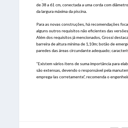
de 38 a 61 cm, conectada a uma corda com diâmetro
da largura máxima da piscina.
Para as novas construções, há recomendações focad
alguns outros requisitos não eficientes das versõe
Além dos requisitos já mencionados, Grossi destaca
barreira de altura mínima de 1,10m; botão de emergê
paredes das áreas circundante adequado; característ
“Existem vários itens de suma importância para el
são extensas, devendo o responsável pela manutenç
emprega-las corretamente”, recomenda o engenheir