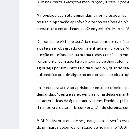
“Piscina Projeto, execução e manutenção”, a qual unifica 
A novidade acarreta demandas, a norma especifica r
no uso e operação aplicáveis a todos os tipos de pis
construção em andamento. O engenheiro Marcus Vin
Do ponto de vista do usuário e mantenedor da piscin
ajuste a ser observado com a entrada em vigor da 
sucção mencionadas na norma todas consistem em i
ferramenta, com aberturas máximas de 7mm, além de 
água seja por um único ralo de fundo ou, quando is
automático que desligue ao menor sinal de obstrução
Tal medida visa evitar aprisionamento de cabelos, p
demandas: “dentre as exigências, uma delas é mante
características da água como volume, limpidez, pH, t
da limpeza e estado de conservação do sistema, co
A ABNT listou itens de segurança que deverão estar
de primeiros socorros; um cabo de no mínimo 4,00 