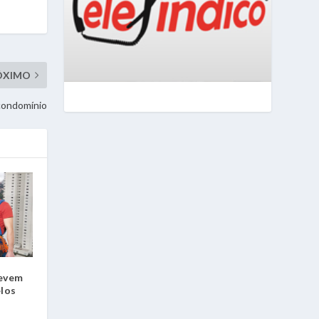
ÓXIMO
 condomínio
devem
elos