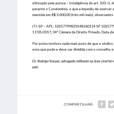
efetuado pela autora – Inteligência do art. 333, I
perante o Condomínio, o que a impediu de exercer 
mantida em R$ 3.000,00 (três mil reais), observados
(TJ-SP – APL: 10257799820148260114 SP 1025779-9
17/05/2017, 34ª Câmara de Direito Privado, Data d
Por estes motivos nada mais justo de que o síndico
esta que pode e deve ser dividida com o conselho 
Dr. Rodrigo Karpat, advogado militante na área cível há m
país.
COMPARTILHAR: