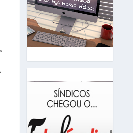
.
a
o