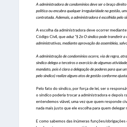
A administradora de condomínios deve ser o braço direito 
política ou encubra qualquer irregularidade na gestão, u
contratada. Ademais, a administradora é escolhida pelo sí
A escolha da administradora deve ocorrer mediante
Código Civil, que
aduz “
§ 2
o
O síndico pode transferir a
administrativas, mediante aprovação da assembleia, salv
A administração de condomínios ocorre, via de regra, at
síndico delega a terceiros o exercício de algumas ativida
mandato, pois é clara a delegação de poderes para que 
pelo síndico) realize alguns atos de gestão conforme ajust
Pelo fato do síndico, por força de lei, ser o responsá
o síndico poderia trocar a administradora e depois 
entendemos viável, uma vez que quem responde civil
nada mais justo que ele escolha para quem delegar 
E como sabemos das inúmeras funções/obrigações do di