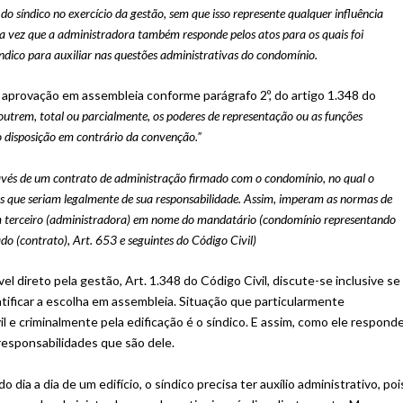
do síndico no exercício da gestão, sem que isso represente qualquer influência
ma vez que a administradora também responde pelos atos para os quais foi
ndico para auxiliar nas questões administrativas do condomínio.
 aprovação em assembleia conforme parágrafo 2º, do artigo 1.348 do
 outrem, total ou parcialmente, os poderes de representação ou as funções
o disposição em contrário da convenção.”
ravés de um contrato de administração firmado com o condomínio, no qual o
des que seriam legalmente de sua responsabilidade. Assim, imperam as normas de
um terceiro (administradora) em nome do mandatário (condomínio representando
ado (contrato), Art. 653 e seguintes do Código Civil)
vel direto pela gestão, Art. 1.348 do Código Civil, discute-se inclusive se
ratificar a escolha em assembleia. Situação que particularmente
 e criminalmente pela edificação é o síndico. E assim, como ele respond
responsabilidades que são dele.
a a dia de um edifício, o síndico precisa ter auxílio administrativo, poi