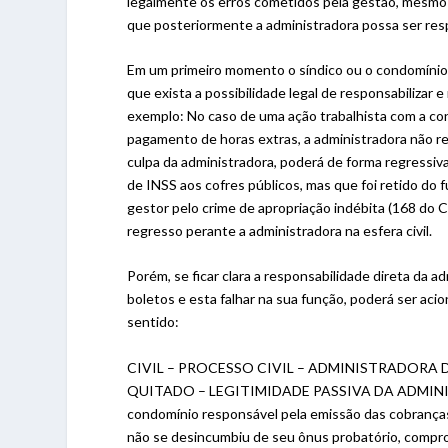
legalmente os erros cometidos pela gestão, mesmo 
que posteriormente a administradora possa ser respo
Em um primeiro momento o síndico ou o condomínio 
que exista a possibilidade legal de responsabilizar
exemplo: No caso de uma ação trabalhista com a co
pagamento de horas extras, a administradora não re
culpa da administradora, poderá de forma regressiva
de INSS aos cofres públicos, mas que foi retido do 
gestor pelo crime de apropriação indébita (168 do C
regresso perante a administradora na esfera civil.
Porém, se ficar clara a responsabilidade direta da 
boletos e esta falhar na sua função, poderá ser 
sentido:
CIVIL – PROCESSO CIVIL – ADMINISTRADORA 
QUITADO – LEGITIMIDADE PASSIVA DA ADMINIS
condomínio responsável pela emissão das cobranças
não se desincumbiu de seu ônus probatório, compr