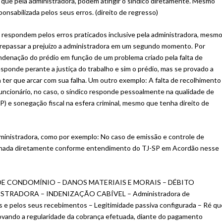
que pela administradora, podem atingir o síndico diretamente. Mesmo
nsabilizada pelos seus erros. (direito de regresso)
respondem pelos erros praticados inclusive pela administradora, mesm
 e repassar a prejuízo a administradora em um segundo momento. Por
ndenação do prédio em função de um problema criado pela falta de
sponde perante a justiça do trabalho e sim o prédio, mas se provado a
 ter que arcar com sua falha. Um outro exemplo: A falta de recolhimento
funcionário, no caso, o síndico responde pessoalmente na qualidade de
P) e sonegação fiscal na esfera criminal, mesmo que tenha direito de
administradora, como por exemplo: No caso de emissão e controle de
acionada diretamente conforme entendimento do TJ-SP em Acordão nesse
DE CONDOMÍNIO – DANOS MATERIAIS E MORAIS – DÉBITO
TRADORA – INDENIZAÇÃO CABÍVEL – Administradora de
 e pelos seus recebimentos – Legitimidade passiva configurada – Ré qu
ovando a regularidade da cobrança efetuada, diante do pagamento