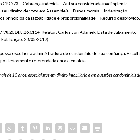
I, do CPC/73 – Cobrança indevida – Autora considerada inadimplente
o seu direito de voto em Assembleia – Danos morais – Indenização
 os princípios da razoabilidade e proporcionalidade – Recurso desprovido
8.2014.8.26.0114, Relator: Carlos von Adamek, Data de Julgamento:
e Publicação: 23/05/2017)
 possa escolher a administradora do condomínio de sua confiança. Escolh
e posteriormente referendada em assembleia.
ais de 10 anos, especialistas em direito imobiliário e em questões condominiais d