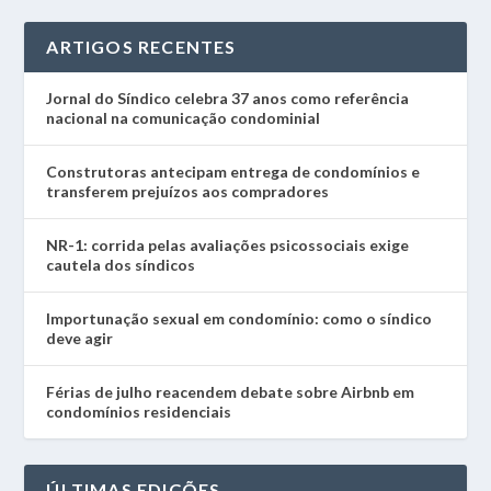
ARTIGOS RECENTES
Jornal do Síndico celebra 37 anos como referência
nacional na comunicação condominial
Construtoras antecipam entrega de condomínios e
transferem prejuízos aos compradores
NR-1: corrida pelas avaliações psicossociais exige
cautela dos síndicos
Importunação sexual em condomínio: como o síndico
deve agir
Férias de julho reacendem debate sobre Airbnb em
condomínios residenciais
ÚLTIMAS EDIÇÕES