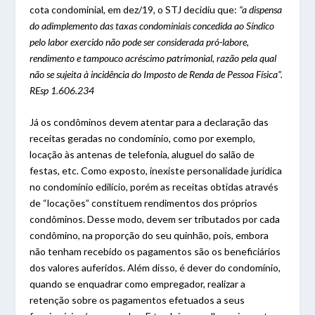
cota condominial, em dez/19, o STJ decidiu que:
“a dispensa
do adimplemento das taxas condominiais concedida ao Síndico
pelo labor exercido não pode ser considerada pró-labore,
rendimento e tampouco acréscimo patrimonial, razão pela qual
não se sujeita à incidência do Imposto de Renda de Pessoa Física”.
REsp
1.606.234
Já os condôminos devem atentar para a declaração das
receitas geradas no condomínio, como por exemplo,
locação às antenas de telefonia, aluguel do salão de
festas, etc. Como exposto, inexiste personalidade jurídica
no condomínio edilício, porém as receitas obtidas através
de “locações” constituem rendimentos dos próprios
condôminos. Desse modo, devem ser tributados por cada
condômino, na proporção do seu quinhão, pois, embora
não tenham recebido os pagamentos são os beneficiários
dos valores auferidos. Além disso, é dever do condomínio,
quando se enquadrar como empregador, realizar a
retenção sobre os pagamentos efetuados a seus