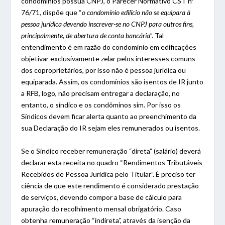
condomínios possua CNPJ, o Parecer Normativo CST nº
76/71, dispõe que “
o condomínio edilício não se equipara à
pessoa jurídica devendo inscrever-se no CNPJ para outros fins,
principalmente, de abertura de conta bancária
”. Tal
entendimento é em razão do condomínio em edificações
objetivar exclusivamente zelar pelos interesses comuns
dos coproprietários, por isso não é pessoa jurídica ou
equiparada. Assim, os condomínios são isentos de IR junto
a RFB, logo, não precisam entregar a declaração, no
entanto, o síndico e os condôminos sim. Por isso os
Síndicos devem ficar alerta quanto ao preenchimento da
sua Declaração do IR sejam eles remunerados ou isentos.
Se o Síndico receber remuneração “direta” (salário) deverá
declarar esta receita no quadro “Rendimentos Tributáveis
Recebidos de Pessoa Jurídica pelo Titular”. É preciso ter
ciência de que este rendimento é considerado prestação
de serviços, devendo compor a base de cálculo para
apuração do recolhimento mensal obrigatório. Caso
obtenha remuneração “indireta”, através da isenção da