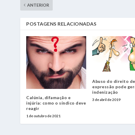
ANTERIOR
POSTAGENS RELACIONADAS
Abuso do direito d
expressão pode ger
indenização
Calúnia, difamação e
3 de abril de 2019
injúria: como o síndico deve
reagir
1 de outubro de 2021