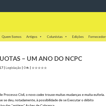
Quem Somos
Artigos
Colunistas
Edições
Fornecedor
UOTAS – UM ANO DO NCPC
017
|
Legislação
|
0
|
de Processo Civil, o novo
codex
trouxe muitas mudanças e muita euforia.
ue se deu, notadamente, à possibilidade de se Executar o débito
tiva das “antigas” Ações de Cobrança.