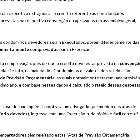
tulo executivo extrajudicial o crédito referente às contribuições
o, previstas na respectiva convenção ou aprovadas em assembleia geral,
e os condôminos devedores sejam Executados, porém diferentemente das
umentalmente comprovados
para a Execução.
ta comprovação, pois diz que o crédito deve estar previsto na
convençã
eia
. De fato, na maioria dos Condomínios os valores dos rateios são
 de Previsão Orçamentária
, as quais normalmente trazem uma previsã
ximo ano, e com base nestes dados é calculado o rateio dessas despesa
um caso de inadimplência contrata um advogado que munido das atas de
íodo devedor),
ingressa com uma Execução tudo rápido e fácil correto?
mbargadores têm rejeitado estas “Atas de Previsão Orçamentária”,