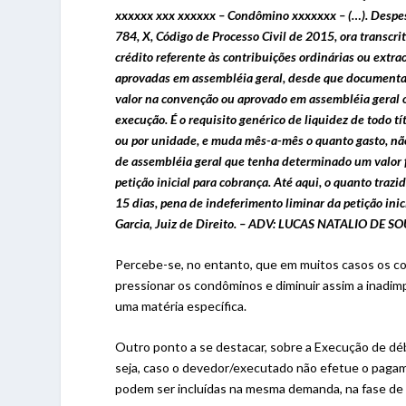
xxxxxx xxx xxxxxx – Condômino xxxxxxx – (…). Despesa
784, X, Código de Processo Civil de 2015, ora transcrit
crédito referente às contribuições ordinárias ou extra
aprovadas em assembléia geral, desde que documenta
valor na convenção ou aprovado em assembléia geral 
execução. É o requisito genérico de liquidez de todo tí
ou por unidade, e muda mês-a-mês o quanto gasto, não
de assembléia geral que tenha determinado um valor f
petição inicial para cobrança. Até aqui, o quanto trazi
15 dias, pena de indeferimento liminar da petição ini
Garcia, Juiz de Direito. – ADV: LUCAS NATALIO DE 
Percebe-se, no entanto, que em muitos casos os co
pressionar os condôminos e diminuir assim a inadi
uma matéria específica.
Outro ponto a se destacar, sobre a Execução de dé
seja, caso o devedor/executado não efetue o paga
podem ser incluídas na mesma demanda, na fase de 