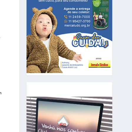
l
a
m