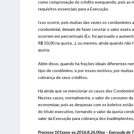
como comprovação do crédito exequendo, pois as me
requisitos essenciais para a Execução.
Isso ocorre, pois muitas das vezes os condomínios
condominial, deixam de fazer constar o valor exat
ocorrem em percentuais (Ex. foi aprovado o aument
R$ 50,00 na quota…), ou mesmo, ainda quando não h
quota.
Além disso, quando há frações ideais diferentes ne
tipo de condômino, e por esses motivos, por muitas 
cobrança de seus créditos.
Há ainda que se mencionar os casos dos Condomíni
Nestes casos, normalmente, o valor do consumo da
economizar, pois as despesas com os boletos estão c
do título executivo, tornando o valor da quota con
valer da Execução para cobrança dos inadimplentes
Processo 101xxxx-xx.2016.8.26.00xx – Execução de Tí