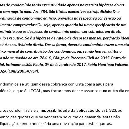
s de condomínio terão executividade apenas na restrita hipótese do art.
o com negrito meu: Art. 784. São títulos executivos extrajudiciais: X- o
ordinárias de condomínio edilício, previstas na respectiva convenção ou
lmente comprovadas; Ou seja, apenas quando há uma especificação de um
ordinária que as despesas de condomínio podem ser cobradas em direta
tulo executivo. Se é a hipótese de rateio de despesas mensal, por fração idea
 há executividade direta. Dessa forma, deverá o condomínio trazer uma at
ixo mensal de contribuição dos condôminos; ou, se não houver, aditar a
do não se amolda ao art. 784, X, Código de Processo Civil de 2015. Prazo de
cial. Intimem-se.São Paulo, 09 de fevereiro de 2017. Fábio Henrique Falcone
SOUZA (OAB 288547/SP).
ndomínios se utilizam dessa cobrança conjunta com a água para
mplência, o que é ILEGAL, mas trataremos desse assunto num outro dia e
bitos condominiais é a
impossibilidade da aplicação do art. 323
, ou
mento das quotas que se vencerem no curso da demanda, estas não
liquidação, sendo necessária uma nova ação para estas quotas.