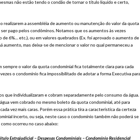
smas não estão tendo o condão de tornar o título liquido e certo,
 ao realizarem a assembléia de aumento ou manutenção do valor da quota
o a ser pago pelos condôminos. Notamos que os aumentos às vezes
o de 6%… etc.), ou em valores quebrados (Ex. foi aprovado o aumento de
á aumento, mas deixa-se de mencionar o valor no qual permaneceu a
m sempre o valor da quota condominial fica totalmente clara para cada
vezes o condomínio fica impossibilitado de adotar a forma Executiva par
os que individualizaram e cobram separadamente pelo consumo da água.
 água vem cobrado no mesmo boleto da quota condominial, até para
ada vez mais caras. Porém essa prática tira a característica da certeza
dominial incerto, ou seja, neste caso o condomínio também não poderá se
, como ocorreu no caso abaixo:
tulo Extrajudicial – Despesas Condominiais – Condomínio Residencial