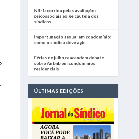
NR-1: corrida pelas avaliações
psicossociais exige cautela dos
síndicos
Importunação sexual em condomínio:
como o síndico deve agir
Férias de julho reacendem debate
o
sobre Airbnb em condomínios
residenciais
o
s
ÚLTIMAS EDIÇÕES