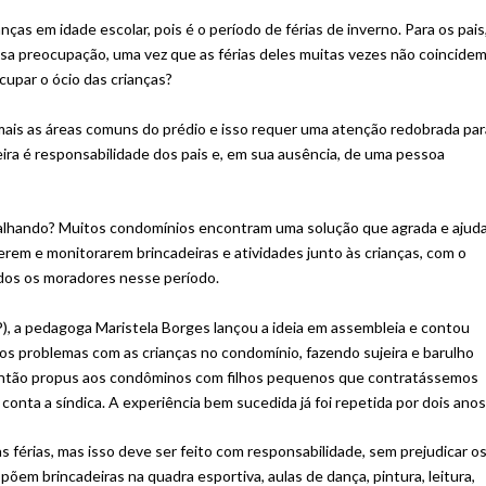
as em idade escolar, pois é o período de férias de inverno. Para os pais
ausa preocupação, uma vez que as férias deles muitas vezes não coincide
cupar o ócio das crianças?
ais as áreas comuns do prédio e isso requer uma atenção redobrada par
eira é responsabilidade dos pais e, em sua ausência, de uma pessoa
abalhando? Muitos condomínios encontram uma solução que agrada e ajud
rem e monitorarem brincadeiras e atividades junto às crianças, com o
odos os moradores nesse período.
P), a pedagoga Maristela Borges lançou a ideia em assembleia e contou
os problemas com as crianças no condomínio, fazendo sujeira e barulho
. Então propus aos condôminos com filhos pequenos que contratássemos
conta a síndica. A experiência bem sucedida já foi repetida por dois anos
s férias, mas isso deve ser feito com responsabilidade, sem prejudicar o
em brincadeiras na quadra esportiva, aulas de dança, pintura, leitura,