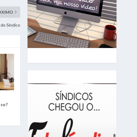
ÓXIMO
 do Síndico
ico?