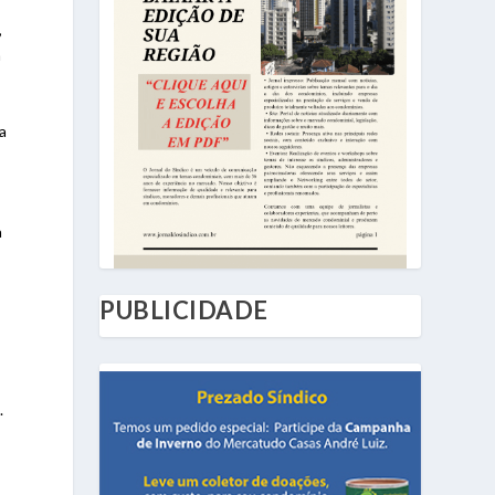
,
m
a
a
PUBLICIDADE
.
s