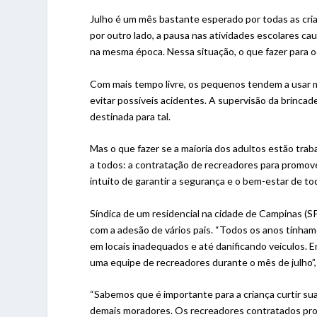
Julho é um mês bastante esperado por todas as crianç
por outro lado, a pausa nas atividades escolares c
na mesma época. Nessa situação, o que fazer para o
Com mais tempo livre, os pequenos tendem a usar m
evitar possíveis acidentes. A supervisão da brincad
destinada para tal.
Mas o que fazer se a maioria dos adultos estão tr
a todos: a contratação de recreadores para promove
intuito de garantir a segurança e o bem-estar de t
Síndica de um residencial na cidade de Campinas (S
com a adesão de vários pais. “Todos os anos tínham
em locais inadequados e até danificando veículos
uma equipe de recreadores durante o mês de julho”, 
“Sabemos que é importante para a criança curtir sua
demais moradores. Os recreadores contratados propõ