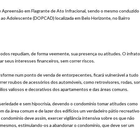
 de Apreensão em Flagrante de Ato Infracional, sendo o mesmo conduzido
e ao Adolescente (DOPCAD) localizada em Belo Horizonte, no Bairro
odos repudiam, de forma veemente, sua presença ou atitudes. O infrato
ar seus interesses financeiros, sem correr riscos.
sforme num ponto de venda de entorpecentes, ficará vulnerável a tudo
correr roubos de acessórios dos automóveis, como retrovisores, rodas, so
nsílios valiosos e decorativos dos apartamentos e das áreas comuns.
 seriedade e sem hipocrisia, devendo o condomínio tomar atitudes como
zem da área comum e de lazer dos edifícios um verdadeiro pátio recreativo
 condomínio deve assim, exercer vigilância intensiva sobre os que não
s mesmos, estimulando-os a abandonar o condomínio, que deve ser um