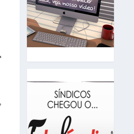
m
e
o