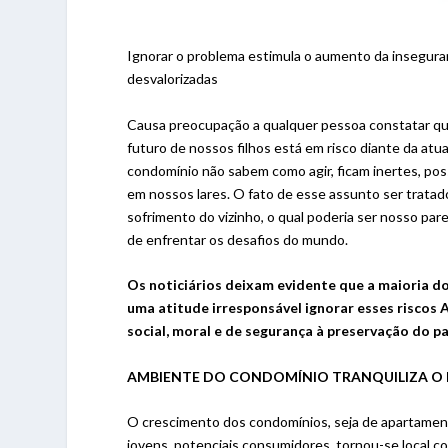
Ignorar o problema estimula o aumento da insegur
desvalorizadas
Causa preocupação a qualquer pessoa constatar que
futuro de nossos filhos está em risco diante da atua
condomínio não sabem como agir, ficam inertes, po
em nossos lares. O fato de esse assunto ser tratad
sofrimento do vizinho, o qual poderia ser nosso par
de enfrentar os desafios do mundo.
Os noticiários deixam evidente que a maioria d
uma atitude irresponsável ignorar esses riscos A
social, moral e de segurança à preservação do pa
AMBIENTE DO CONDOMÍNIO TRANQUILIZA O
O crescimento dos condomínios, seja de apartament
jovens, potenciais consumidores, tornou-se local c