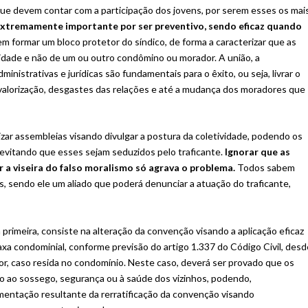
que devem contar com a participação dos jovens, por serem esses os mai
 extremamente importante por ser preventivo, sendo eficaz quando
formar um bloco protetor do síndico, de forma a caracterizar que as
idade e não de um ou outro condômino ou morador. A união, a
nistrativas e jurídicas são fundamentais para o êxito, ou seja, livrar o
alorização, desgastes das relações e até a mudança dos moradores que
izar assembleias visando divulgar a postura da coletividade, podendo os
, evitando que esses sejam seduzidos pelo traficante.
Ignorar que as
 a viseira do falso moralismo só agrava o problema.
Todos sabem
s, sendo ele um aliado que poderá denunciar a atuação do traficante,
rimeira, consiste na alteração da convenção visando a aplicação eficaz
axa condominial, conforme previsão do artigo 1.337 do Código Civil, desd
tor, caso resida no condomínio. Neste caso, deverá ser provado que os
ízo ao sossego, segurança ou à saúde dos vizinhos, podendo,
imentação resultante da rerratificação da convenção visando