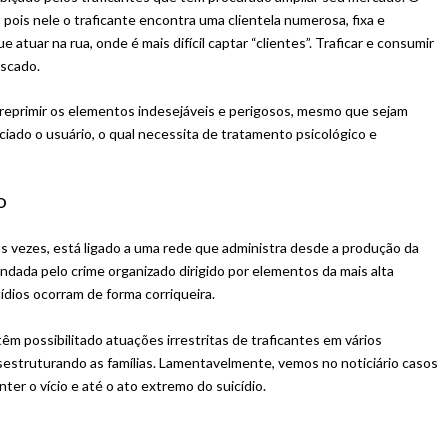
pois nele o traficante encontra uma clientela numerosa, fixa e
atuar na rua, onde é mais difícil captar “clientes”. Traficar e consumir
iscado.
 reprimir os elementos indesejáveis e perigosos, mesmo que sejam
iado o usuário, o qual necessita de tratamento psicológico e
O
s vezes, está ligado a uma rede que administra desde a produção da
andada pelo crime organizado dirigido por elementos da mais alta
ídios ocorram de forma corriqueira.
m possibilitado atuações irrestritas de traficantes em vários
sestruturando as famílias. Lamentavelmente, vemos no noticiário casos
ter o vício e até o ato extremo do suicídio.