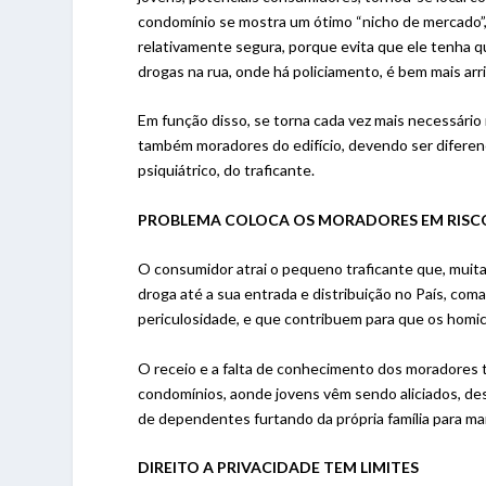
condomínio se mostra um ótimo “nicho de mercado”, 
relativamente segura, porque evita que ele tenha que 
drogas na rua, onde há policiamento, é bem mais arr
Em função disso, se torna cada vez mais necessário
também moradores do edifício, devendo ser diferenc
psiquiátrico, do traficante.
PROBLEMA COLOCA OS MORADORES EM RISC
O consumidor atrai o pequeno traficante que, muita
droga até a sua entrada e distribuição no País, com
periculosidade, e que contribuem para que os homic
O receio e a falta de conhecimento dos moradores tê
condomínios, aonde jovens vêm sendo aliciados, de
de dependentes furtando da própria família para man
DIREITO A PRIVACIDADE TEM LIMITES