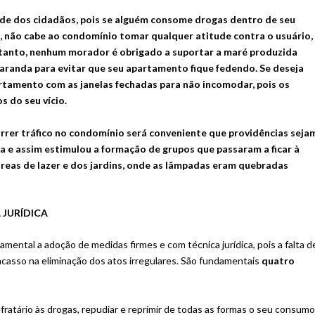
dade dos cidadãos, pois se alguém consome drogas dentro de seu
, não cabe ao condomínio tomar qualquer atitude contra o usuário,
retanto, nenhum morador é obrigado a suportar a maré produzida
varanda para evitar que seu apartamento fique fedendo. Se deseja
artamento com as janelas fechadas para não incomodar, pois os
s do seu vício.
orrer tráfico no condomínio será conveniente que providências seja
 e assim estimulou a formação de grupos que passaram a ficar à
áreas de lazer e dos jardins, onde as lâmpadas eram quebradas
 JURÍDICA
ntal a adoção de medidas firmes e com técnica jurídica, pois a falta d
acasso na eliminação dos atos irregulares. São fundamentais
quatro
efratário às drogas, repudiar e reprimir de todas as formas o seu consum