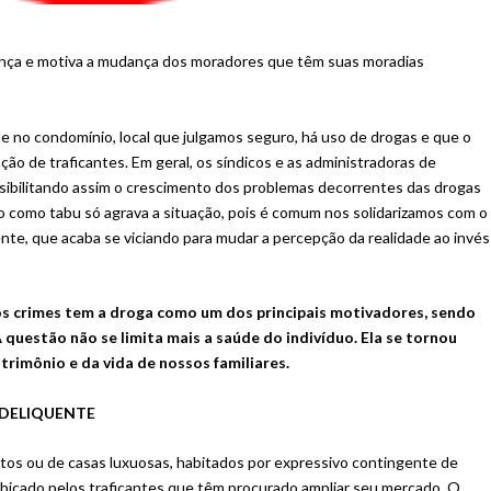
ança e motiva a mudança dos moradores que têm suas moradias
 no condomínio, local que julgamos seguro, há uso de drogas e que o
ção de traficantes. Em geral, os síndicos e as administradoras de
ssibilitando assim o crescimento dos problemas decorrentes das drogas
o como tabu só agrava a situação, pois é comum nos solidarizamos com o
ente, que acaba se viciando para mudar a percepção da realidade ao invés
os crimes tem a droga como um dos principais motivadores, sendo
 questão não se limita mais a saúde do indivíduo. Ela se tornou
trimônio e da vida de nossos familiares.
 DELIQUENTE
os ou de casas luxuosas, habitados por expressivo contingente de
obiçado pelos traficantes que têm procurado ampliar seu mercado. O