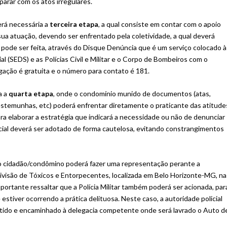
 parar com os atos irregulares.
rá necessária a
terceira etapa
, a qual consiste em contar com o apoio
 sua atuação, devendo ser enfrentado pela coletividade, a qual deverá
ode ser feita, através do Disque Denúncia que é um serviço colocado à
l (SEDS) e as Polícias Civil e Militar e o Corpo de Bombeiros com o
ligação é gratuita e o número para contato é 181.
a a
quarta etapa
, onde o condomínio munido de documentos (atas,
testemunhas, etc) poderá enfrentar diretamente o praticante das atitude
ara elaborar a estratégia que indicará a necessidade ou não de denunciar
licial deverá ser adotado de forma cautelosa, evitando constrangimentos
, o cidadão/condômino poderá fazer uma representação perante a
visão de Tóxicos e Entorpecentes, localizada em Belo Horizonte-MG, na
mportante ressaltar que a Polícia Militar também poderá ser acionada, par
stiver ocorrendo a prática delituosa. Neste caso, a autoridade policial
detido e encaminhado à delegacia competente onde será lavrado o Auto d