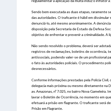
regulamentar a aplicação da multa induz o infrator a
Sendo bem executada as duas etapas, raramente se
das autoridades. O traficante é hábil em dissimular
denunciá-lo, até mesmo anonimamente. A denúncia p
disposição pela Secretaria de Estado da Defesa Socia
objetivo de enfrentar e prevenir a criminalidade. A 
Não sendo resolvido o problema, deverá ser adotad
registros de reclamações, boletins de ocorrência, 
antissociais, podendo valer-se de um profissional p
o fato às autoridades policiais. O procedimento po
desnecessários.
Conforme informações prestadas pela Polícia Civil
delegacia mais próxima ou mesmo diretamente na Di
av. Amazonas, nº 7.025, no bairro Nova Gameleira. I
lavrar o Boletim de Ocorrência, no momento em que e
efetuará a prisão em flagrante. O traficante será 
Prisão em Flagrante.