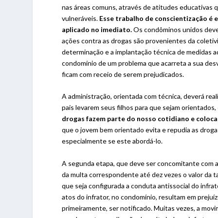
nas áreas comuns, através de atitudes educativas 
vulneráveis.
Esse trabalho de conscientização é
aplicado no imediato.
Os condôminos unidos devem 
ações contra as drogas são provenientes da coletiv
determinação e a implantação técnica de medidas admi
condomínio de um problema que acarreta a sua desv
ficam com receio de serem prejudicados.
A administração, orientada com técnica, deverá real
pais levarem seus filhos para que sejam orientados
drogas fazem parte do nosso cotidiano e colocar
que o jovem bem orientado evita e repudia as droga
especialmente se este abordá-lo.
A segunda etapa, que deve ser concomitante com a p
da multa correspondente até dez vezes o valor da t
que seja configurada a conduta antissocial do infra
atos do infrator, no condomínio, resultam em preju
primeiramente, ser notificado. Muitas vezes, a mov