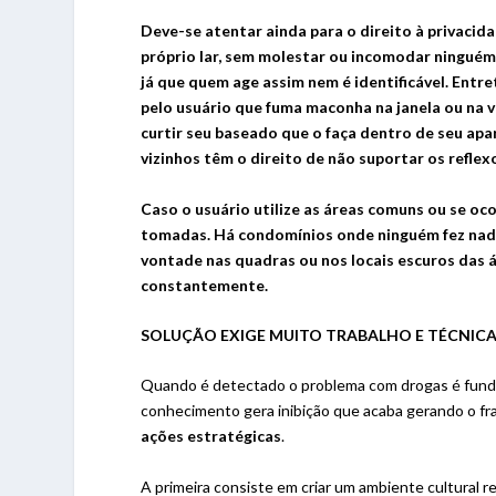
Deve-se atentar ainda para o direito à privaci
próprio lar, sem molestar ou incomodar ninguém
já que quem age assim nem é identificável. Ent
pelo usuário que fuma maconha na janela ou na 
curtir seu baseado que o faça dentro de seu ap
vizinhos têm o direito de não suportar os reflexo
Caso o usuário utilize as áreas comuns ou se oc
tomadas. Há condomínios onde ninguém fez nada
vontade nas quadras ou nos locais escuros das 
constantemente.
SOLUÇÃO EXIGE MUITO TRABALHO E TÉCNICA
Quando é detectado o problema com drogas é fundame
conhecimento gera inibição que acaba gerando o fr
ações estratégicas
.
A primeira consiste em criar um ambiente cultural r