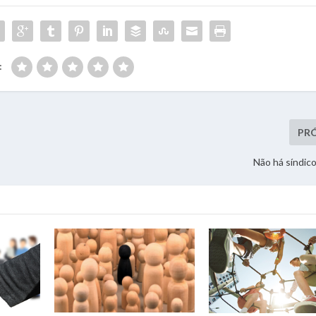
:
PR
Não há síndic