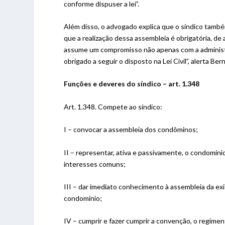
conforme dispuser a lei”.
Além disso, o advogado explica que o síndico també
que a realização dessa assembleia é obrigatória, de 
assume um compromisso não apenas com a administ
obrigado a seguir o disposto na Lei Civil”, alerta Ber
Funções e deveres do síndico – art. 1.348
Art. 1.348. Compete ao síndico:
I – convocar a assembleia dos condôminos;
II – representar, ativa e passivamente, o condomínio
interesses comuns;
III – dar imediato conhecimento à assembleia da exi
condomínio;
IV – cumprir e fazer cumprir a convenção, o regime