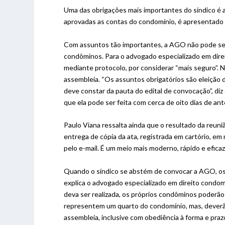
Uma das obrigações mais importantes do síndico é a 
aprovadas as contas do condomínio, é apresentado o
Com assuntos tão importantes, a AGO não pode ser
condôminos. Para o advogado especializado em direi
mediante protocolo, por considerar “mais seguro”.
assembleia. “Os assuntos obrigatórios são eleição
deve constar da pauta do edital de convocação”, di
que ela pode ser feita com cerca de oito dias de a
Paulo Viana ressalta ainda que o resultado da reun
entrega de cópia da ata, registrada em cartório, em
pelo e-mail. É um meio mais moderno, rápido e eficaz
Quando o síndico se abstém de convocar a AGO, o
explica o advogado especializado em direito condom
deva ser realizada, os próprios condôminos poderã
representem um quarto do condomínio, mas, deverão
assembleia, inclusive com obediência à forma e pra