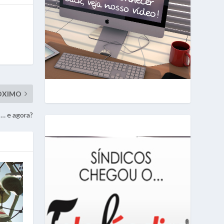
ÓXIMO
o… e agora?