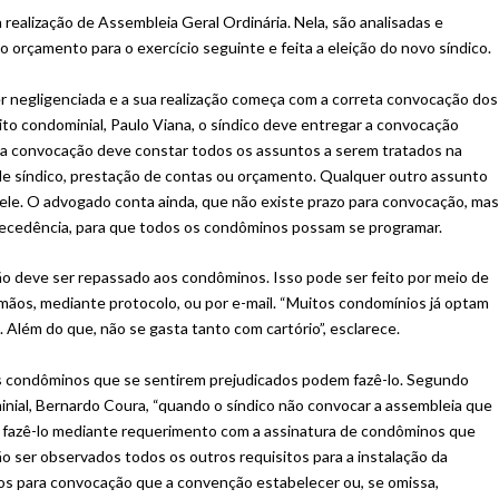
realização de Assembleia Geral Ordinária. Nela, são analisadas e
 orçamento para o exercício seguinte e feita a eleição do novo síndico.
 negligenciada e a sua realização começa com a correta convocação dos
to condominial, Paulo Viana, o síndico deve entregar a convocação
 Na convocação deve constar todos os assuntos a serem tratados na
 de síndico, prestação de contas ou orçamento. Qualquer outro assunto
z ele. O advogado conta ainda, que não existe prazo para convocação, ma
ntecedência, para que todos os condôminos possam se programar.
ião deve ser repassado aos condôminos. Isso pode ser feito por meio de
 mãos, mediante protocolo, ou por e-mail. “Muitos condomínios já optam
. Além do que, não se gasta tanto com cartório”, esclarece.
s condôminos que se sentirem prejudicados podem fazê-lo. Segundo
inial, Bernardo Coura, “quando o síndico não convocar a assembleia que
o fazê-lo mediante requerimento com a assinatura de condôminos que
 ser observados todos os outros requisitos para a instalação da
zos para convocação que a convenção estabelecer ou, se omissa,