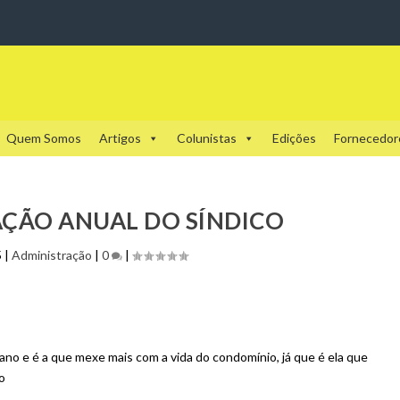
Quem Somos
Artigos
Colunistas
Edições
Fornecedor
AÇÃO ANUAL DO SÍNDICO
5
|
Administração
|
0
|
ano e é a que mexe mais com a vida do condomínio, já que é ela que
o